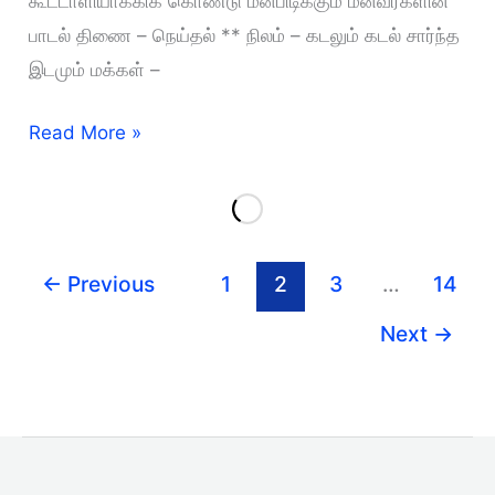
கூட்டாளியாக்கிக் கொண்டு மீன்பிடிக்கும் மீனவர்களின்
பாடல் திணை – நெய்தல் ** நிலம் – கடலும் கடல் சார்ந்த
இடமும் மக்கள் –
மீனவர்களின்
Read More »
பாடல்
←
Previous
1
2
3
…
14
Next
→