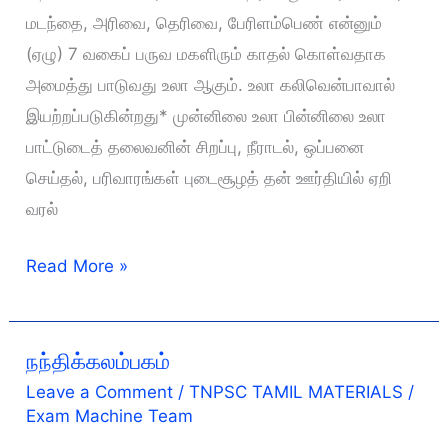
மடந்தை, அரிவை, தெரிவை, பேரிளம்பெண் என்னும்
(ஏழு) 7 வகைப் பருவ மகளிரும் காதல் கொள்வதாக
அமைத்து பாடுவது உலா ஆகும். உலா கலிவென்பாவால்
இயற்றப்படுகின்றது* முன்னிலை உலா பின்னிலை உலா
பாட்டுடைத் தலைவனின் சிறப்பு, நீராடல், ஒப்பனை
செய்தல், பரிவாரங்கள் புடைசூழத் தன் ஊர்தியில் ஏறி
வரல்
இராசராச
Read More »
சோழன்
உலா
நந்திக்கலம்பகம்
Leave a Comment
/
TNPSC TAMIL MATERIALS
/
Exam Machine Team