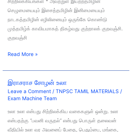
சிற்றிலக்கியங்கள் * அவற்றுள் இயற்றதமிழின்
செழுமையையும் இசைத்தமிழின் இனிமையையும்
நாடகத்தமிழின் எழிலினையும் ஒருங்கே கொண்டு
முத்தமிழ்க் காவியமாகத் திகழ்வது குற்றாலக் குறவஞ்சி.
குறவஞ்சி
குற்றாலக்
Read More »
குறவஞ்சி
இராசராச சோழன் உலா
Leave a Comment
/
TNPSC TAMIL MATERIALS
/
Exam Machine Team
உலா உலா என்பது சிற்றிலக்கிய வகைகளுள் ஒன்று. உலா
என்பதற்கு “பவனி வருதல்” என்பது பொருள் தலைவன்
வீதியில் உலா வர அவனைப் பேதை, பெதும்பை, மங்கை,